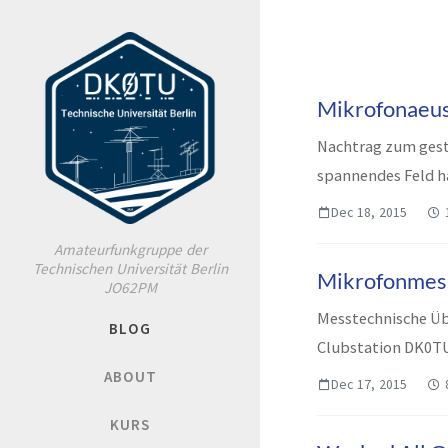
Mikrofonaeu
Nachtrag zum gest
spannendes Feld ha
Dec 18, 2015
Amateurfunkgruppe der
Technischen Universität Berlin
Mikrofonmes
JO62PM
Messtechnische Üb
BLOG
Clubstation DK0TU
externe Mikrofone .
ABOUT
Dec 17, 2015
KURS