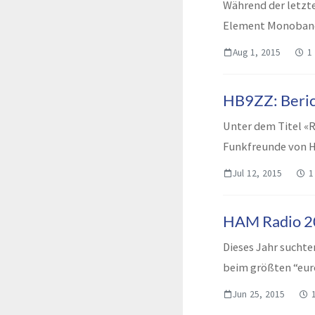
Während der letzte
Element Monoband-
http://g0...
Aug 1, 2015
1
HB9ZZ: Beri
Unter dem Titel «R
Funkfreunde von H
Zürcher Zei...
Jul 12, 2015
1
HAM Radio 2
Dieses Jahr sucht
beim größten “eur
vers...
Jun 25, 2015