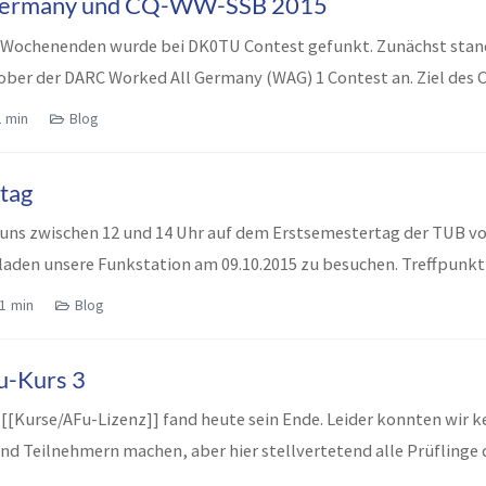
Germany und CQ-WW-SSB 2015
n Wochenenden wurde bei DK0TU Contest gefunkt. Zunächst st
tober der DARC Worked All Germany (WAG) 1 Contest an. Ziel des 
2 min
Blog
tag
 uns zwischen 12 und 14 Uhr auf dem Erstsemestertag der TUB vor
laden unsere Funkstation am 09.10.2015 zu besuchen. Treffpunkt is
1 min
Blog
u-Kurs 3
 [[Kurse/AFu-Lizenz]] fand heute sein Ende. Leider konnten wir k
d Teilnehmern machen, aber hier stellvertetend alle Prüflinge de