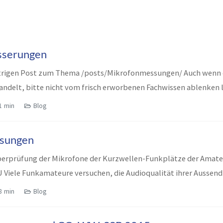
sserungen
rigen Post zum Thema /posts/Mikrofonmessungen/ Auch wenn e
ndelt, bitte nicht vom frisch erworbenen Fachwissen ablenken la
1 min
Blog
sungen
erprüfung der Mikrofone der Kurzwellen-Funkplätze der Amate
 Viele Funkamateure versuchen, die Audioqualität ihrer Aussen
..
8 min
Blog