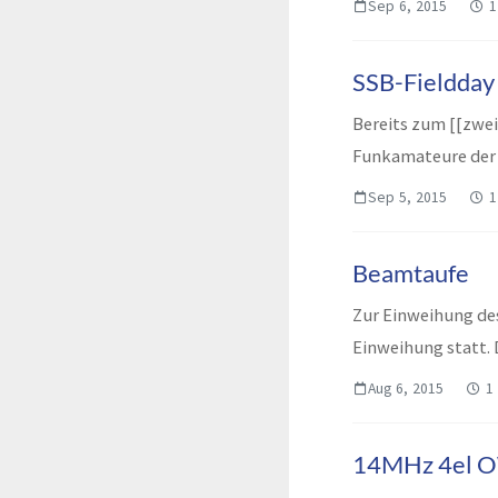
Sep 6, 2015
1
SSB-Fieldday
Bereits zum [[zwe
Funkamateure der 
Berliner Fachgru...
Sep 5, 2015
1
Beamtaufe
Zur Einweihung de
Einweihung statt.
Aug 6, 2015
1
14MHz 4el O