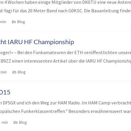
n 4 Wochen haben einige Mitglieder von DK0TU eine neue Antenn
Yagi für das 20 Meter Band nach G0KSC. Die Bauanleitung finde
 min
Blog
cht IARU HF Championship
oger!» – Bei den Funkamateuren der ETH veröffentlichten unser
B9ZZ einen interessenten Artikel über die IARU HF Championshi
 min
Blog
015
en DF5GX und ich den Weg zur HAM Radio. Im HAM Camp verbracht
opäischen Funkerklassentreffen.” Besonders erwähnenswert war 
1 min
Blog