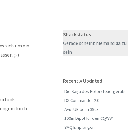
Shackstatus
Gerade scheint niemand da zu
s sich um ein
sein.
ssen. ;-)
Recently Updated
Die Saga des Rotorsteuergeräts
urfunk-
DX Commander 2.0
dungen durch
AFuTUB beim 39c3
160m Dipol für den CQWW
SAQ Empfangen