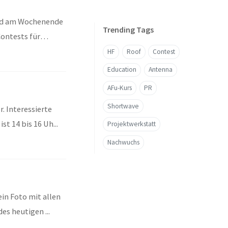
and am Wochenende
Trending Tags
Contests für
HF
Roof
Contest
Education
Antenna
AFu-Kurs
PR
Shortwave
. Interessierte
t 14 bis 16 Uh...
Projektwerkstatt
Nachwuchs
ein Foto mit allen
s heutigen ...