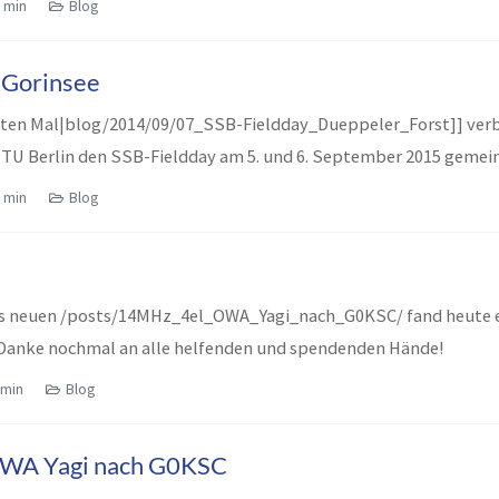
 min
Blog
 Gorinsee
iten Mal|blog/2014/09/07_SSB-Fieldday_Dueppeler_Forst]] verb
TU Berlin den SSB-Fieldday am 5. und 6. September 2015 gemei
 min
Blog
s neuen /posts/14MHz_4el_OWA_Yagi_nach_G0KSC/ fand heute e
 Danke nochmal an alle helfenden und spendenden Hände!
 min
Blog
WA Yagi nach G0KSC