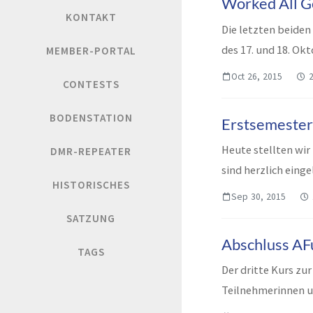
Worked All 
KONTAKT
Die letzten beide
des 17. und 18. Ok
MEMBER-PORTAL
Station...
Oct 26, 2015
CONTESTS
BODENSTATION
Erstsemester
Heute stellten wir
DMR-REPEATER
sind herzlich einge
HISTORISCHES
Sep 30, 2015
SATZUNG
Abschluss AF
TAGS
Der dritte Kurs zur
Teilnehmerinnen un