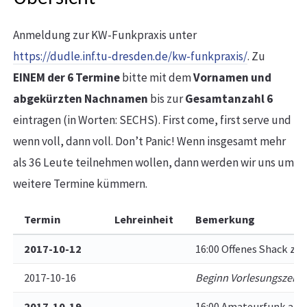
Anmeldung zur KW-Funkpraxis unter
https://dudle.inf.tu-dresden.de/kw-funkpraxis/
. Zu
EINEM der 6 Termine
bitte mit dem
Vornamen und
abgekürzten Nachnamen
bis zur
Gesamtanzahl 6
eintragen (in Worten: SECHS). First come, first serve und
wenn voll, dann voll. Don’t Panic! Wenn insgesamt mehr
als 36 Leute teilnehmen wollen, dann werden wir uns um
weitere Termine kümmern.
Termin
Lehreinheit
Bemerkung
2017-10-12
16:00 Offenes Shack zu
2017-10-16
Beginn Vorlesungszeit
2017-10-19
16:00 Amateurfunk an d