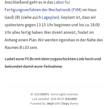
Anschließend geht es in das
Labor für
Fertigungsverfahren der Mechatronik (FVM)
im Haus
Gauß (B) (siehe auch
Lageplan
). Geplant ist, dass wir
spätestens gegen 13:15 Uhr beginnen und bis ca. 18:00
Uhr alles fertig haben. Wer direkt anreist, findet im
Anhang einen Plan. Wir werden irgendwo in der Nähe des
Raumes B L03 sein.
Ladet eure PCBs mit dem zugeschickten Link hoch und
bekundet damit eure Teilnahme.
© 2026
DK0TU
.
Some rights reserved.
Last updated: 2026-08-03 (
b421600
)
Powered by
Jekyll
with
Chirpy
theme.