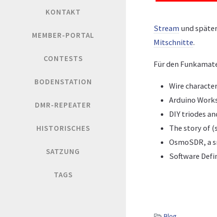
KONTAKT
Stream
und später
MEMBER-PORTAL
Mitschnitte
.
CONTESTS
Für den Funkamateu
BODENSTATION
Wire character
Arduino Work
DMR-REPEATER
DIY triodes a
The story of (
HISTORISCHES
OsmoSDR, a sm
SATZUNG
Software Defi
TAGS
Blog