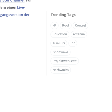
itter Channel
. Für
rdem einen
Live-
Trending Tags
gangsversion der
HF
Roof
Contest
Education
Antenna
AFu-Kurs
PR
Shortwave
Projektwerkstatt
Nachwuchs