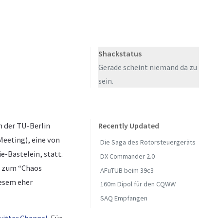
Shackstatus
Gerade scheint niemand da zu
sein.
n der TU-Berlin
Recently Updated
Meeting), eine von
Die Saga des Rotorsteuergeräts
e-Bastelein, statt.
DX Commander 2.0
g zum “Chaos
AFuTUB beim 39c3
esem eher
160m Dipol für den CQWW
SAQ Empfangen