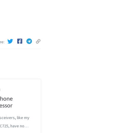
re
3
phone
essor
sceivers, like my
IC725, have no