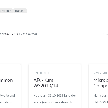
lektronik
Basteln
nder
CC BY 4.0
by the author.
Sha
Oct 30, 2013
Nov 7, 201
Common
AFu-Kurs
Micro
WS2013/14
Compr
elwelle und
Heute am 31.10.2013 fand der
Many tran
mich darum
erste (rein organisatorische)
old ICOM 