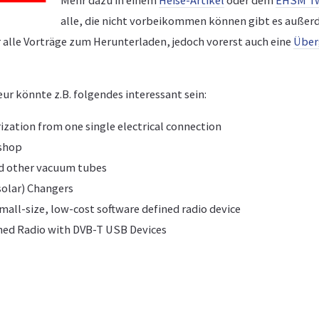
Mehr dazu in einem
Heise-Artikel
oder dem
EHSM Tw
alle, die nicht vorbeikommen können gibt es auße
 alle Vorträge zum Herunterladen, jedoch vorerst auch eine
Über
r könnte z.B. folgendes interessant sein:
ization from one single electrical connection
shop
nd other vacuum tubes
solar) Changers
all-size, low-cost software defined radio device
ned Radio with DVB-T USB Devices