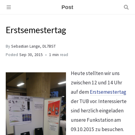
Post
Erstsemestertag
By
Sebastian Lange, DL7BST
Posted
Sep 30, 2015
1 min
read
Heute stellten wir uns
zwischen 12 und 14 Uhr
auf dem
Erstsemestertag
der TUB vor. Interessierte
sind herzlich eingeladen
unsere Funkstation am
09.10.2015 zu besuchen.