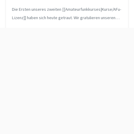
Die Ersten unseres zweiten [[Amateurfunkkurses|Kurse/AFu-
Lizenz]] haben sich heute getraut. Wir gratulieren unseren
neuen jungen “Old Men” Paul, Torsten, Arndt und Alex zur
bestandenen Prüfung be...
Abschluss AFu-Kurs 3
Worked All Germany und
CQ-WW-SSB 2015
© 2026
DK0TU
.
Some rights reserved.
Last updated: 2026-08-03 (
b421600
)