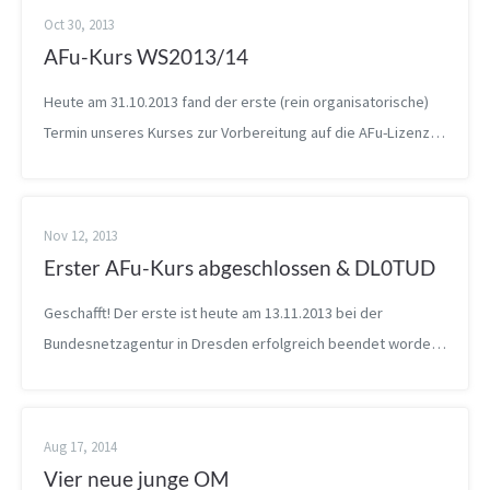
Oct 30, 2013
AFu-Kurs WS2013/14
Heute am 31.10.2013 fand der erste (rein organisatorische)
Termin unseres Kurses zur Vorbereitung auf die AFu-Lizenz
statt. Nach einer Vorstellungsrunde sind wir auf diverse
Fragen eingegangen un...
Nov 12, 2013
Erster AFu-Kurs abgeschlossen & DL0TUD
Geschafft! Der erste ist heute am 13.11.2013 bei der
Bundesnetzagentur in Dresden erfolgreich beendet worden.
Alle SWL, die zur Prüfung angetreten sind, haben diese mit
dem Erhalt der Amateurfun...
Aug 17, 2014
Vier neue junge OM