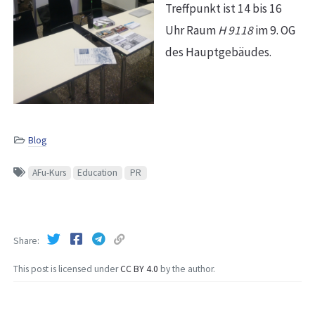
Treffpunkt ist 14 bis 16
Uhr Raum
H 9118
im 9. OG
des Hauptgebäudes.
Blog
AFu-Kurs
Education
PR
Share
This post is licensed under
CC BY 4.0
by the author.