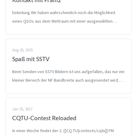
Einleitung Wir haben wahrscheinlich noch die Möglichkeit
eines QSOs aus dem Weltraum mit einer ausgewählten
Location. Ich wollte gerne Fragen ob das in eurem Interesse
wäre? Mit diesen Worten...
Aug 20, 2025
Spaß mit SSTV
Beim Senden von SSTV Bildern ist uns aufgefallen, das nur ein
kleiner Bereich der NF Bandbreite auch ausgesendet wird.
Wir wollten daher den Rest für etwas anderes nutzen. SSTV
Signal Ein SSTV be...
Jan 25, 2017
CQTU-Contest Reloaded
In einer Woche findet der 2. [[CQ TU|contests/cqtu]] FM