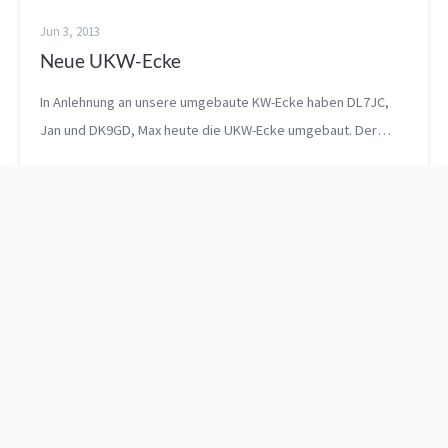
Jun 3, 2013
Neue UKW-Ecke
In Anlehnung an unsere umgebaute KW-Ecke haben DL7JC,
Jan und DK9GD, Max heute die UKW-Ecke umgebaut. Der
Anblick macht schon richtig Lust darauf demnächst als UKW-
Operator dort am Tisch sitzen z...
USV -
Erster AFu-Kurs startet
Unterbrechungsfreie
Saugversorgung