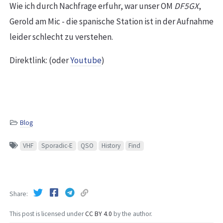
Wie ich durch Nachfrage erfuhr, war unser OM
DF5GX
,
Gerold am Mic - die spanische Station ist in der Aufnahme
leider schlecht zu verstehen.
Direktlink: (oder
Youtube
)
Blog
VHF
Sporadic-E
QSO
History
Find
Share
This post is licensed under
CC BY 4.0
by the author.