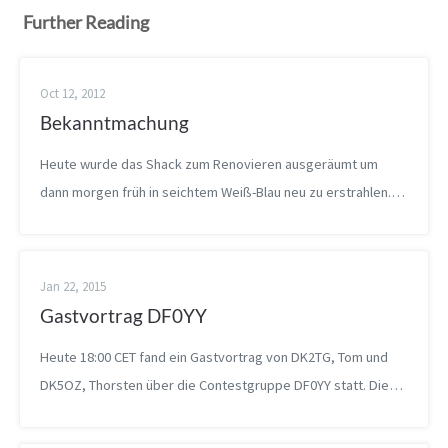
Further Reading
Oct 12, 2012
Bekanntmachung
Heute wurde das Shack zum Renovieren ausgeräumt um
dann morgen früh in seichtem Weiß-Blau neu zu erstrahlen.
Und über die kleinen Dinge, die dabei wieder zum Vorschein
kommen, freute sich der fle...
Jan 22, 2015
Gastvortrag DF0YY
Heute 18:00 CET fand ein Gastvortrag von DK2TG, Tom und
DK5OZ, Thorsten über die Contestgruppe DF0YY statt. Diese
ist seit vielen Jahren auf dem Hagelberg im UKW- und GHz-
Bereich aktiv. Der Stand...