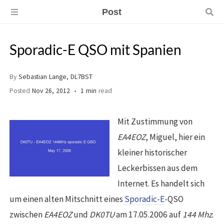
Post
Sporadic-E QSO mit Spanien
By
Sebastian Lange, DL7BST
Posted
Nov 26, 2012
1 min
read
Mit Zustimmung von
EA4EOZ
, Miguel, hier ein
kleiner historischer
Leckerbissen aus dem
Internet. Es handelt sich
um einen alten Mitschnitt eines
Sporadic-E
-QSO
zwischen
EA4EOZ
und
DK0TU
am 17.05.2006 auf
144 Mhz
.