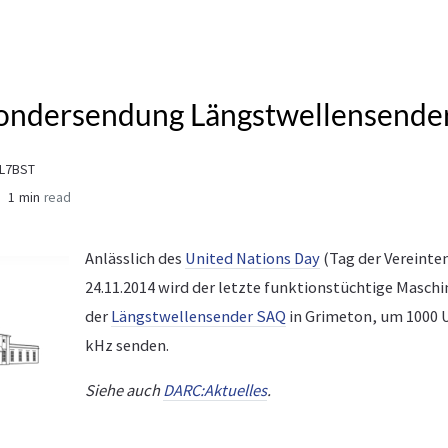
ondersendung Längstwellensende
DL7BST
1 min
read
Anlässlich des
United Nations Day
(Tag der Vereinte
24.11.2014 wird der letzte funktionstüchtige Masch
der
Längstwellensender SAQ
in Grimeton, um 1000 U
kHz senden.
Siehe auch
DARC:Aktuelles
.