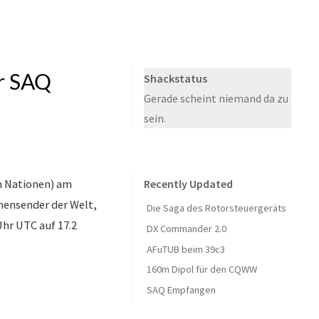
r SAQ
Shackstatus
Gerade scheint niemand da zu
sein.
n Nationen) am
Recently Updated
inensender der Welt,
Die Saga des Rotorsteuergeräts
hr UTC auf 17.2
DX Commander 2.0
AFuTUB beim 39c3
160m Dipol für den CQWW
SAQ Empfangen