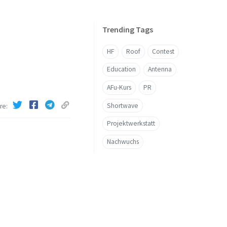
Trending Tags
HF
Roof
Contest
Education
Antenna
AFu-Kurs
PR
Shortwave
re
Projektwerkstatt
Nachwuchs