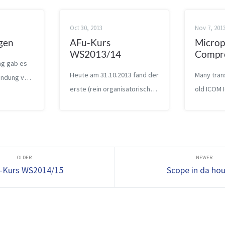
Oct 30, 2013
Nov 7, 201
gen
AFu-Kurs
Micro
WS2013/14
Compr
ag gab es
Heute am 31.10.2013 fand der
Many tran
endung von
erste (rein organisatorische)
old ICOM 
nsender
Termin unseres Kurses zur
micropho
 am
Vorbereitung auf die AFu-
compresso
reignisse
Lizenz statt. Nach einer
conseque
det und
Vorstellungsrunde sind wir
transmitte
h, dass SAQ
auf diverse Fragen
used. I fo
.
-Kurs WS2014/15
Scope in da hou
eingegangen un...
speech on
about 10% 