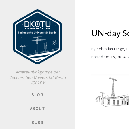
UN-day S
By
Sebastian Lange, 
Posted
Oct 15, 2014
Amateurfunkgruppe der
Technischen Universität Berlin
JO62PM
BLOG
ABOUT
KURS