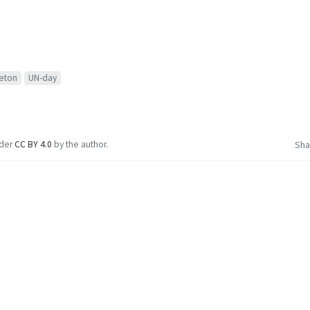
eton
UN-day
nder
CC BY 4.0
by the author.
Sha