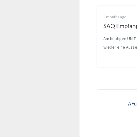
9 months ago
SAQ Empfan
Am heutigen UN T
wieder eine Auss
dem Längstwelle
Grimeton. Da sich
heutigen Tag die E
Freizeit, SAQ sen
“man erinnert sic
sendet” alle eintr..
AFu