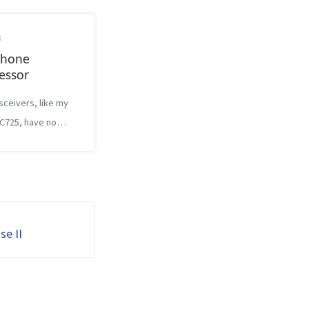
3
phone
essor
sceivers, like my
IC725, have no
ne audio
r. As a
nce, the
r power is not fully
und with normal
se II
 average only
of ...