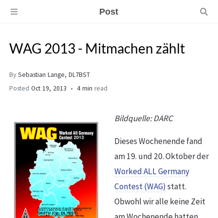
Post
WAG 2013 - Mitmachen zählt
By
Sebastian Lange, DL7BST
Posted
Oct 19, 2013
4 min
read
Bildquelle: DARC
Dieses Wochenende fand
am 19. und 20. Oktober der
Worked ALL Germany
Contest (WAG)
statt.
Obwohl wir alle keine Zeit
am Wochenende hatten