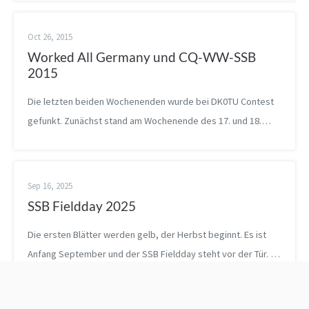
sieben Operator 24h besetzt in ...
Oct 26, 2015
Worked All Germany und CQ-WW-SSB
2015
Die letzten beiden Wochenenden wurde bei DK0TU Contest
gefunkt. Zunächst stand am Wochenende des 17. und 18.
Oktober der DARC Worked All Germany (WAG) 1 Contest an.
Ziel des Contests für Station...
Sep 16, 2025
SSB Fieldday 2025
Die ersten Blätter werden gelb, der Herbst beginnt. Es ist
Anfang September und der SSB Fieldday steht vor der Tür. 7
Funkamateure haben sich entschlossen am diesjährigen SSB
Fieldday teilzunehmen....