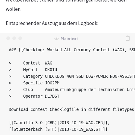
wollen.
Entsprechender Auszug aus dem Logbook:
### [[Checklog: Worked ALL Germany Contest (WAG), SS
>     Contest  WAG

>     MyCall   DK0TU

>     Category CHECKLOG 40M SSB LOW-POWER NON-ASSISTE
>     Specific JO62PM

>     Club     Amateurfunkgruppe der Technischen Univ
>     Operator DL7BST

Download Contest Checklogfile in different filetypes:
[[Cabrillo 3.0 (CBR)|2013-10-19_WAG.CBR]],

[[Stuetzerbach (STF)|2013-10-19_WAG.STF]]
